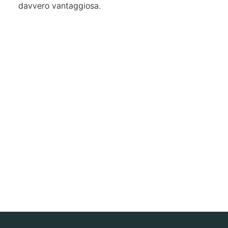
davvero vantaggiosa.
Stai cercando l'occasione
della tua vita?