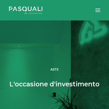
AZIENDE
PRIVATI
PROPOSTE
ASTE
ASTE
CHI SIAMO
L'occasione d'investimento
CONTATTI