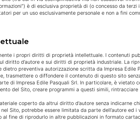
ormazioni”) è di esclusiva proprietà di (o concesso da terzi i
sitatori per un uso esclusivamente personale e non a fini com
lettuale
nte i propri diritti di proprietà intellettuale. I contenuti pub
 diritto d’autore e sui diritti di proprietà industriale. La ri
 dietro preventiva autorizzazione scritta da Impresa Edile P
uire, trasmettere o diffondere il contenuto di questo sito se
rte di Impresa Edile Pasquali Srl. In particolare, è vietato
to del Sito, creare programmi a questi simili, rintracciare e
teriale coperto da altrui diritto d’autore senza indicarne chi
el Sito, potrebbe essere limitata da parte dell’autore ed i 
o al fine di riprodurlo in altre pubblicazioni in formato carta