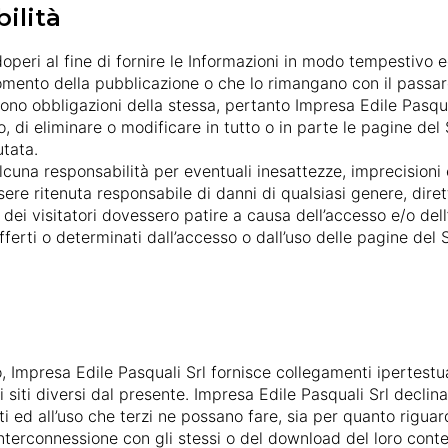
ilità
operi al fine di fornire le Informazioni in modo tempestivo 
omento della pubblicazione o che lo rimangano con il passare 
ono obbligazioni della stessa, pertanto Impresa Edile Pasqual
di eliminare o modificare in tutto o in parte le pagine del 
tata.
cuna responsabilità per eventuali inesattezze, imprecisioni e
re ritenuta responsabile di danni di qualsiasi genere, diretti 
 dei visitatori dovessero patire a causa dell’accesso e/o dell
erti o determinati dall’accesso o dall’uso delle pagine del S
ito, Impresa Edile Pasquali Srl fornisce collegamenti ipertestua
 siti diversi dal presente. Impresa Edile Pasquali Srl declina
ti ed all’uso che terzi ne possano fare, sia per quanto riguar
l’interconnessione con gli stessi o del download del loro cont