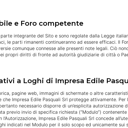
abile e Foro competente
parte integrante del Sito e sono regolate dalla Legge italian
ficaci, le parti rimanenti continueranno ad essere efficaci. Il
ersie comunque connesse alle presenti note legali. Ciò nono
i propri diritti di fronte ad autorità giudiziarie di città o Paes
ativi a Loghi di Impresa Edile Pasqua
abbrica, pagine web, immagini di schermate o altre caratterist
e che Impresa Edile Pasquali Srl protegge attivamente. Per l’u
 pertanto necessario disporre di un’esplicita autorizzazione 
ta previo invio di specifica richiesta (“Modulo”) contenente l
n l’Autorizzazione, Impresa Edile Pasquali Srl concede all’uten
oghi indicati nel Modulo per il solo scopo ed unicamente sui su