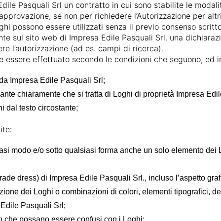
ile Pasquali Srl un contratto in cui sono stabilite le modalit
pprovazione, se non per richiedere l’Autorizzazione per altr
ghi possono essere utilizzati senza il previo consenso scritt
te sul sito web di Impresa Edile Pasquali Srl. una dichiarazi
ere l’autorizzazione (ad es. campi di ricerca).
ve essere effettuato secondo le condizioni che seguono, ed i
i da Impresa Edile Pasquali Srl;
cante chiaramente che si tratta di Loghi di proprietà Impresa Edil
i dal testo circostante;
ite:
asi modo e/o sotto qualsiasi forma anche un solo elemento dei Logh
rade dress) di Impresa Edile Pasquali Srl., incluso l’aspetto gra
ione dei Loghi o combinazioni di colori, elementi tipografici, des
 Edile Pasquali Srl;
gn che possano essere confusi con i Loghi;