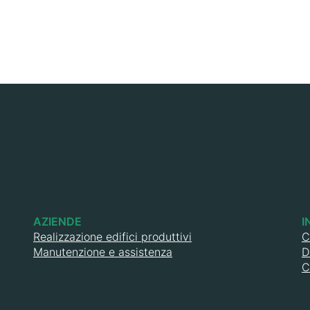
AZIENDE
I
Realizzazione edifici produttivi
C
Manutenzione e assistenza
D
C