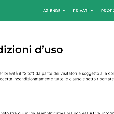
AZIENDE
PRIVATI
PROP
izioni d’uso
r brevità il “Sito”) da parte dei visitatori è soggetto alle c
e accetta incondizionatamente tutte le clausole sotto riportate
 Sito (tra cui in via esemplificativa ma non esaustiva: informa